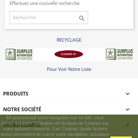
Effectuez une nouvelle recherche

RECYCLAGE
Pour Voir Notre Liste
PRODUITS

NOTRE SOCIÉTÉ

En poursuivant votre navigation sur ce site, vous
devez accepter l’utilisation et l'écriture de Cookies sur
VOTRE COMPTE

votre appareil connecté. Ces Cookies (petits fichiers
texte) permettent de suivre votre navigation, actualiser