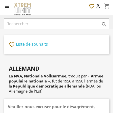
shopping_cart

favorite_border


Liste de souhaits
favorite_border
ALLEMAND
La
NVA, Nationale Volksarmee
, traduit par «
Armée
populaire nationale
», fut de 1956 à 1990 l'armée de
la
République démocratique allemande
(RDA, ou
Allemagne de l'Est).
Veuillez nous excuser pour le désagrément.