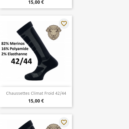
15,00 €
favorite_border
Chaussettes Climat Froid 42/44
15,00 €
favorite_border