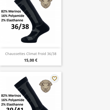
Chaussettes Climat Froid 36/38
15,00 €
favorite_border