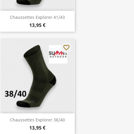
Chaussettes Explorer 41/43
13,95 €
favorite_border
Chaussettes Explorer 38/40
13,95 €