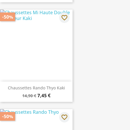
-50%
favorite_border
Chaussettes Rando Thyo Kaki
7,45 €
14,90 €
-50%
favorite_border