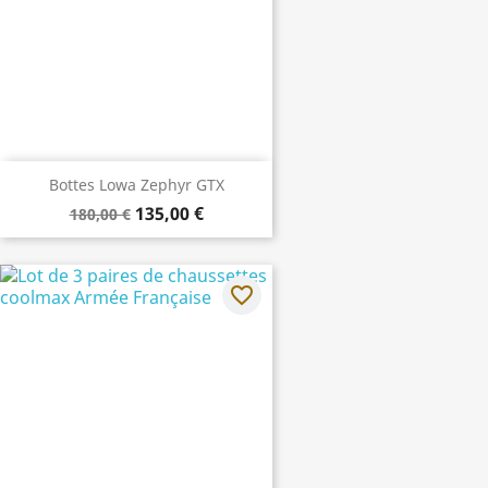
Bottes Lowa Zephyr GTX
135,00 €
180,00 €
favorite_border