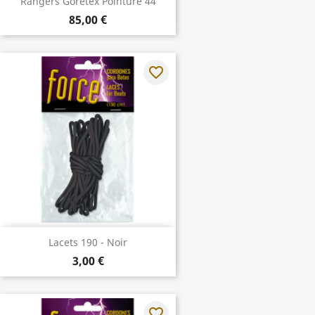
Rangers Goretex Pointure 44
85,00 €
favorite_border
Lacets 190 - Noir
3,00 €
favorite_border