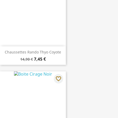
Chaussettes Rando Thyo Coyote
7,45 €
14,90 €
favorite_border