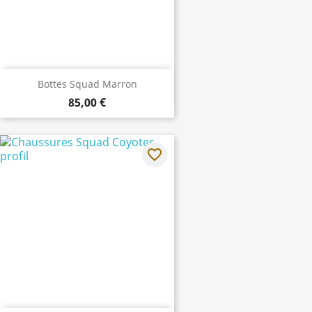
Bottes Squad Marron
85,00 €
favorite_border