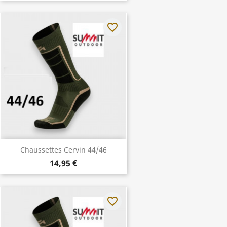
favorite_border
Chaussettes Cervin 44/46
14,95 €
favorite_border