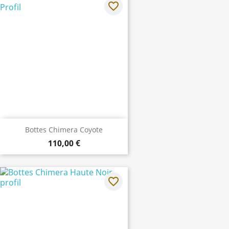
favorite_border
Bottes Chimera Coyote
110,00 €
favorite_border