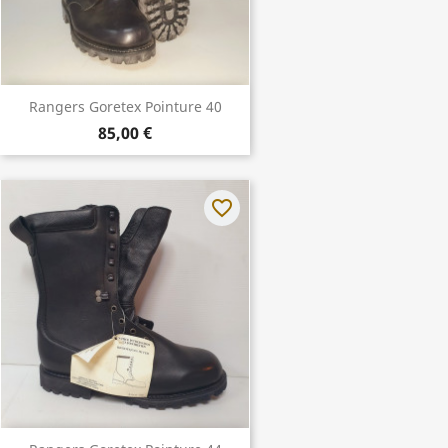
Rangers Goretex Pointure 40
85,00 €
favorite_border