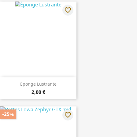
favorite_border
Éponge Lustrante
2,00 €
-25%
favorite_border