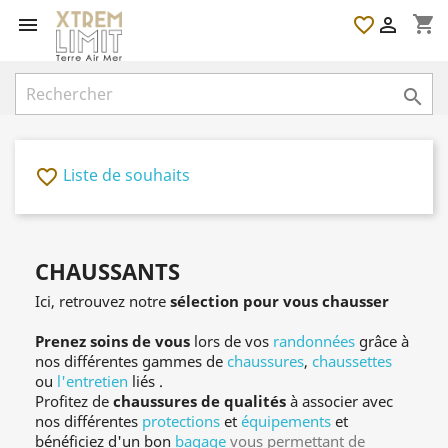
shopping_cart

favorite_border


Liste de souhaits
favorite_border
CHAUSSANTS
Ici, retrouvez notre
sélection pour vous chausser
Prenez soins de vous
lors de vos
randonnées
grâce à
nos différentes gammes de
chaussures
,
chaussettes
ou
l'entretien
liés .
Profitez de
chaussures de qualités
à associer avec
nos différentes
protections
et
équipements
et
bénéficiez d'un bon
bagage
vous permettant de