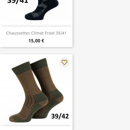
Chaussettes Climat Froid 39/41
15,00 €
favorite_border