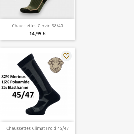
Chaussettes Cervin 38/40
14,95 €
favorite_border
Chaussettes Climat Froid 45/47