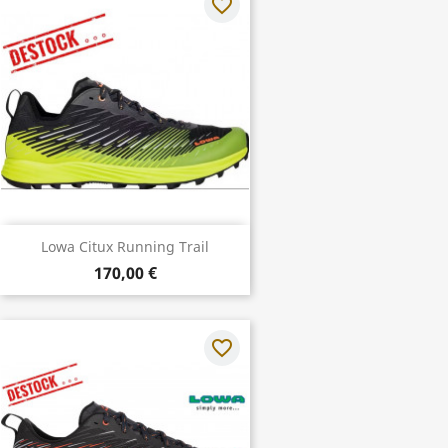
favorite_border
Lowa Citux Running Trail
170,00 €
favorite_border