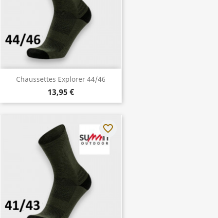
Chaussettes Explorer 44/46
13,95 €
favorite_border