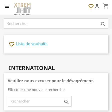
shopping_cart

favorite_border


Liste de souhaits
favorite_border
INTERNATIONAL
Veuillez nous excuser pour le désagrément.
Effectuez une nouvelle recherche
