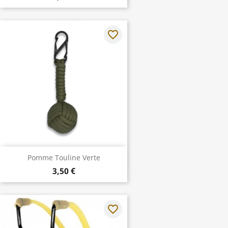
favorite_border
Pomme Touline Verte
3,50 €
favorite_border