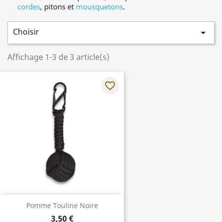
cordes
, pitons et
mousquetons
.
Choisir

Affichage 1-3 de 3 article(s)
favorite_border
Pomme Touline Noire
3,50 €