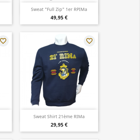
Aperçu rapide

Sweat "Full Zip" 1er RPIMa
49,95 €
avorite_border
favorite_border
Aperçu rapide

Sweat Shirt 21ème RIMa
29,95 €