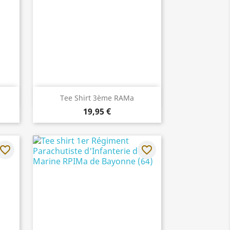
Aperçu rapide

Tee Shirt 3ème RAMa
19,95 €
avorite_border
favorite_border