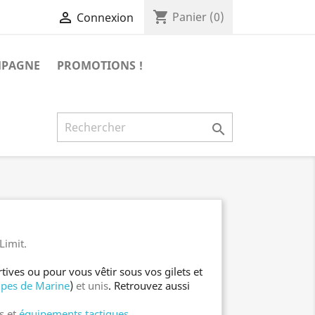
shopping_cart

Panier
(0)
Connexion
MPAGNE
PROMOTIONS !

Limit.
ives ou pour vous vêtir sous vos gilets et
pes de Marine
)
et unis
. Retrouvez aussi
s et
équipements tactiques
.