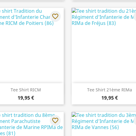
favorite_border
f
Aperçu rapide
Aperçu rapide


Tee Shirt RICM
Tee Shirt 21ème RIMa
19,95 €
19,95 €
favorite_border
f