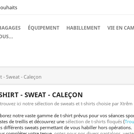
souhaits
BAGAGES
ÉQUIPEMENT
HABILLEMENT
VIE EN CA
US...
t - Sweat - Caleçon
SHIRT - SWEAT - CALEÇON
trouvez ici notre sélection de sweats et t-shirts choisie par Xtrêm 
borez notre vaste gamme de t-shirt prévus pour vos séances sport
stes de treillis et découvrez une
sélection de t-shirts floqués
(
Trou
s différents sweats permettant de vous habiller hors opérations.
ur compléter votre tenue,
optez pour nos divers pantalons, veste