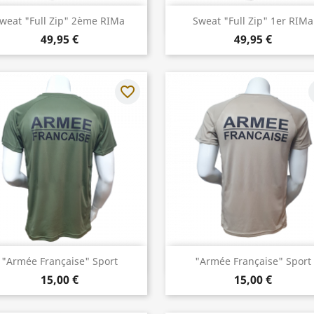
Aperçu rapide
Aperçu rapide


weat "Full Zip" 2ème RIMa
Sweat "Full Zip" 1er RIMa
49,95 €
49,95 €
favorite_border
f
Aperçu rapide
Aperçu rapide


"Armée Française" Sport
"Armée Française" Sport
15,00 €
15,00 €