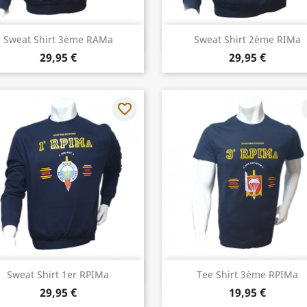
Aperçu rapide
Aperçu rapide


Sweat Shirt 3ème RAMa
Sweat Shirt 2ème RIMa
29,95 €
29,95 €
favorite_border
f
Aperçu rapide
Aperçu rapide


Sweat Shirt 1er RPIMa
Tee Shirt 3ème RPIMa
29,95 €
19,95 €