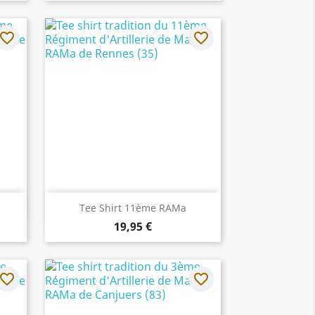
avorite_border
favorite_border
Aperçu rapide

Tee Shirt 11ème RAMa
19,95 €
avorite_border
favorite_border