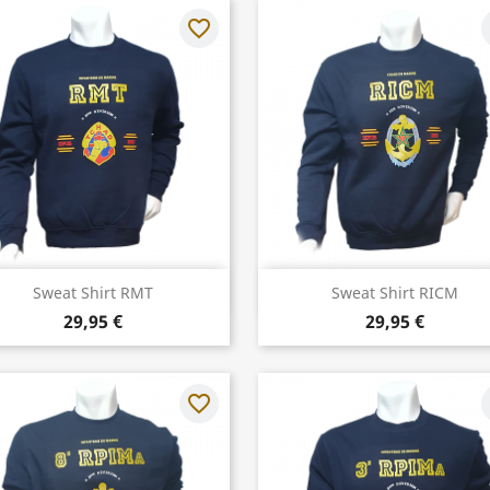
favorite_border
f
Aperçu rapide
Aperçu rapide


Sweat Shirt RMT
Sweat Shirt RICM
29,95 €
29,95 €
favorite_border
f