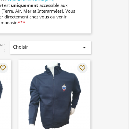
9) est
uniquement
accessible aux
(Terre, Air, Mer et Interarmées). Vous
er directement chez vous ou venir
u magasin
***
par
Choisir

:
avorite_border
favorite_border