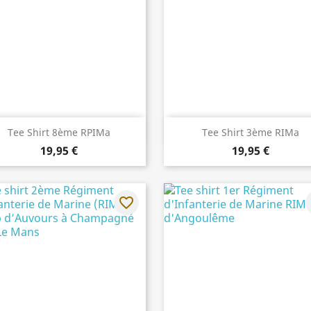
Aperçu rapide
Aperçu rapide


Tee Shirt 8ème RPIMa
Tee Shirt 3ème RIMa
19,95 €
19,95 €
favorite_border
f