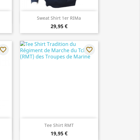
Aperçu rapide

Sweat Shirt 1er RIMa
29,95 €
avorite_border
favorite_border
Aperçu rapide

Tee Shirt RMT
19,95 €