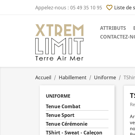
favorite_border
Appelez-nous :
05 49 35 10 95
Liste de 
ATTRIBUTS
CONTACTEZ-NO
Accueil
Habillement
Uniforme
TShir
T
UNIFORME
Re
Tenue Combat
Tenue Sport
Ar
ve
Tenue Cérémonie
no
TShirt - Sweat - Caleçon
Po