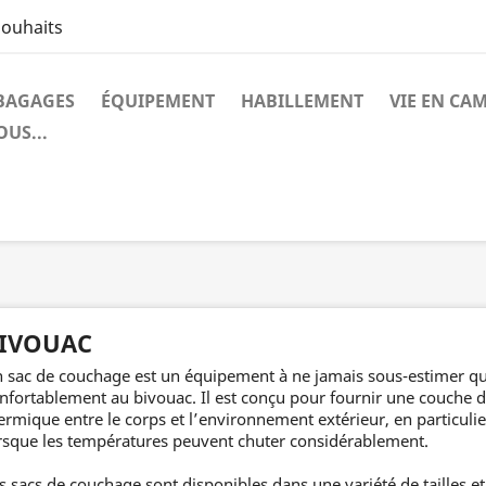
souhaits
BAGAGES
ÉQUIPEMENT
HABILLEMENT
VIE EN CA
US...
IVOUAC
 sac de couchage est un équipement à ne jamais sous-estimer q
nfortablement au bivouac. Il est conçu pour fournir une couche d
ermique entre le corps et l’environnement extérieur, en particulie
rsque les températures peuvent chuter considérablement.
s sacs de couchage sont disponibles dans une variété de tailles e