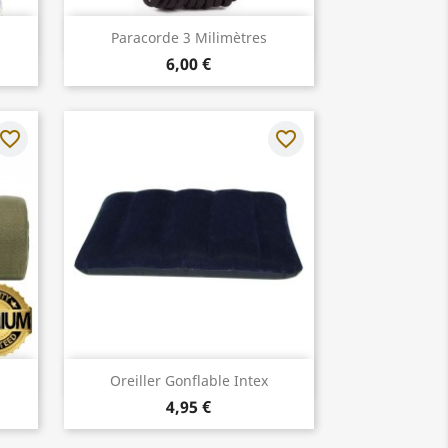
Aperçu rapide

Paracorde 3 Milimètres
6,00 €
avorite_border
favorite_border
Aperçu rapide

Oreiller Gonflable Intex
4,95 €