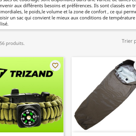
nvenir aux différents besoins et préférences. Ils sont classés en t
imordiales, le poids,le volume et la zone de confort , ce qui permet
oisir un sac qui convient le mieux aux conditions de température d
lisé.
Trier 
 56 produits.
favorite_border
f