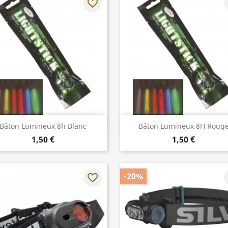
favorite_border
f
Aperçu rapide
Aperçu rapide


Bâton Lumineux 8h Blanc
Bâton Lumineux 8H Roug
1,50 €
1,50 €
-20%
favorite_border
f