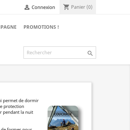
shopping_cart

Panier
(0)
Connexion
MPAGNE
PROMOTIONS !

ui permet de dormir
e protection
r pendant la nuit
t de formes pour