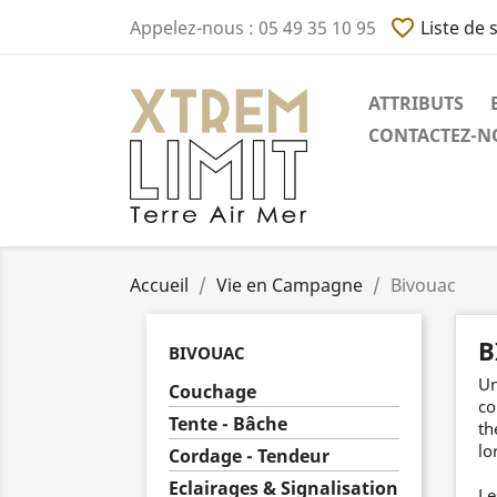
favorite_border
Appelez-nous :
05 49 35 10 95
Liste de 
ATTRIBUTS
CONTACTEZ-NO
Accueil
Vie en Campagne
Bivouac
B
BIVOUAC
Un
Couchage
co
Tente - Bâche
th
lo
Cordage - Tendeur
Eclairages & Signalisation
Le