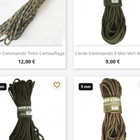
Aperçu rapide
Aperçu rapide


e Commando 7mm Camouflage
Corde Commando 9 Mm Vert 
12,00 €
9,00 €
favorite_border
f