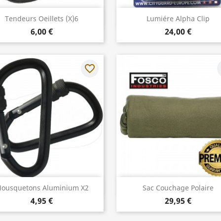
Aperçu rapide
Aperçu rapide


Tendeurs Oeillets (x)6
Lumiére Alpha Clip
6,00 €
24,00 €
favorite_border
f
Aperçu rapide
Aperçu rapide


ousquetons Aluminium X2
Sac Couchage Polaire
4,95 €
29,95 €