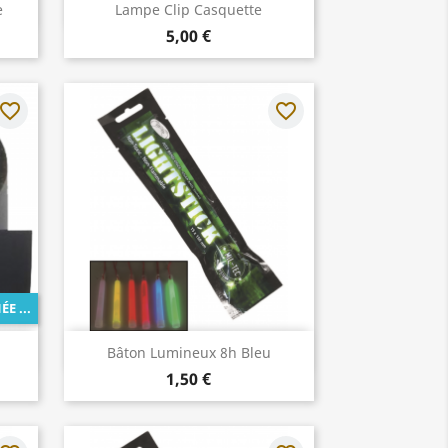
Aperçu rapide

e
Lampe Clip Casquette
5,00 €
avorite_border
favorite_border
 ...
Aperçu rapide

Bâton Lumineux 8h Bleu
1,50 €