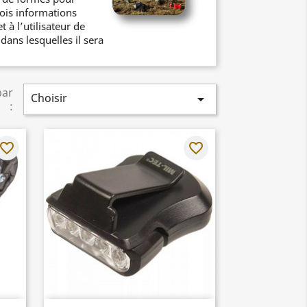
rois informations
 à l’utilisateur de
ans lesquelles il sera
par
Choisir

:
avorite_border
favorite_border