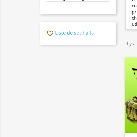
co
pr
ch
uti
Liste de souhaits
favorite_border
Il y a