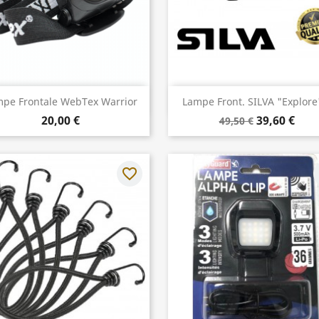
Aperçu rapide
Aperçu rapide


pe Frontale WebTex Warrior
Lampe Front. SILVA "Explore
20,00 €
39,60 €
49,50 €
favorite_border
f