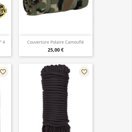
Aperçu rapide

" 4
Couverture Polaire Camouflé
25,00 €
avorite_border
favorite_border