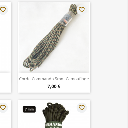
avorite_border
favorite_border
Aperçu rapide

Corde Commando 5mm Camouflage
7,00 €
avorite_border
favorite_border