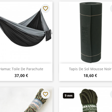
favorite_border
f
Aperçu rapide
Aperçu rapide


Hamac Toile De Parachute
Tapis De Sol Mousse Noir
37,00 €
18,60 €
favorite_border
f