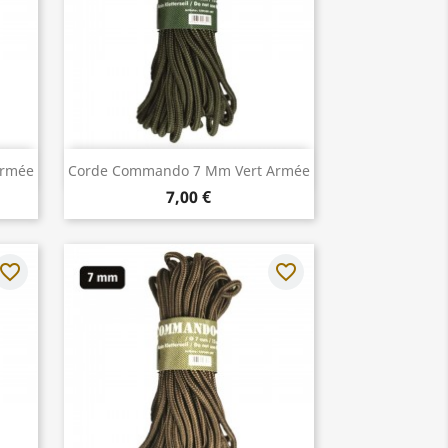
Aperçu rapide

Armée
Corde Commando 7 Mm Vert Armée
7,00 €
avorite_border
favorite_border