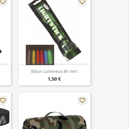
avorite_border
favorite_border
Aperçu rapide

e
Bâton Lumineux 8h Vert
1,50 €
avorite_border
favorite_border