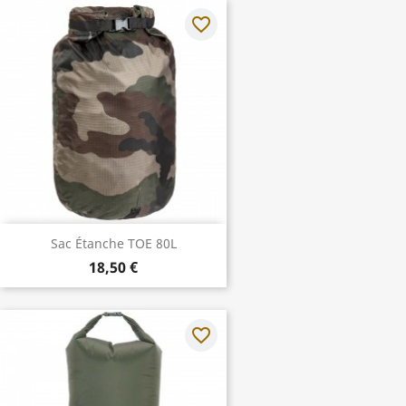
favorite_border
Sac Étanche TOE 80L
18,50 €
favorite_border