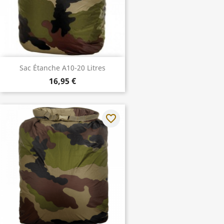
Sac Étanche A10-20 Litres
16,95 €
favorite_border