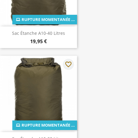
RUPTURE MOMENTANÉE ...
Sac Étanche A10-40 Litres
19,95 €
favorite_border
RUPTURE MOMENTANÉE ...