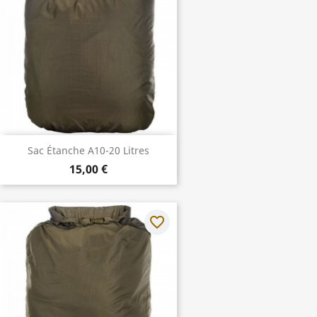
Sac Étanche A10-20 Litres
15,00 €
favorite_border