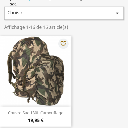
sac.
Choisir

Affichage 1-16 de 16 article(s)
favorite_border
Couvre Sac 130L Camouflage
19,95 €