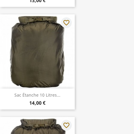
13,00 €
favorite_border
Sac Étanche 10 Litres...
14,00 €
favorite_border