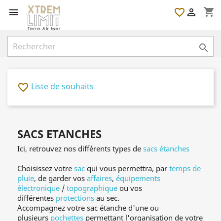
shopping_cart

favorite_border


Liste de souhaits
favorite_border
SACS ETANCHES
Ici, retrouvez nos différents types de
sacs étanches
Choisissez votre
sac
qui vous permettra, par
temps de
pluie
, de garder vos
affaires
,
équipements
électronique
/
topographique
ou vos
différentes
protections
au sec.
Accompagnez votre sac étanche d'une ou
plusieurs
pochettes
permettant l'organisation de votre