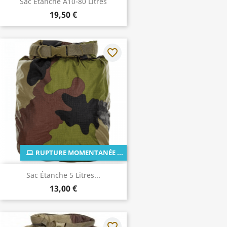
Sac Étanche A10-80 Litres
19,50 €
favorite_border
RUPTURE MOMENTANÉE ...
Sac Étanche 5 Litres...
13,00 €
favorite_border