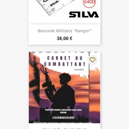
Boussole Militaire "Ranger"
38,00 €
favorite_border