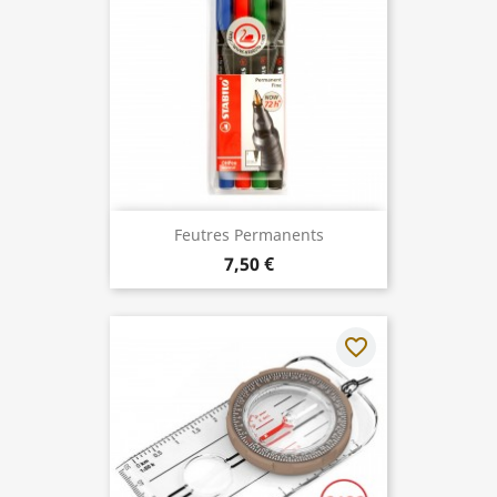
Feutres Permanents
7,50 €
favorite_border