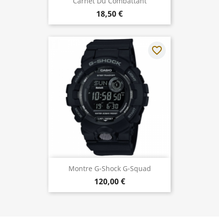
Carnet Du Combattant
18,50 €
favorite_border
Montre G-Shock G-Squad
120,00 €