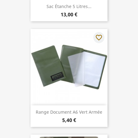
Sac Étanche 5 Litres...
13,00 €
favorite_border
Range Document A6 Vert Armée
5,40 €