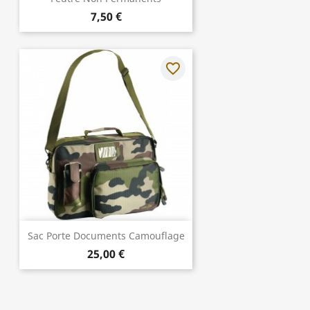
7,50 €
favorite_border
Sac Porte Documents Camouflage
25,00 €