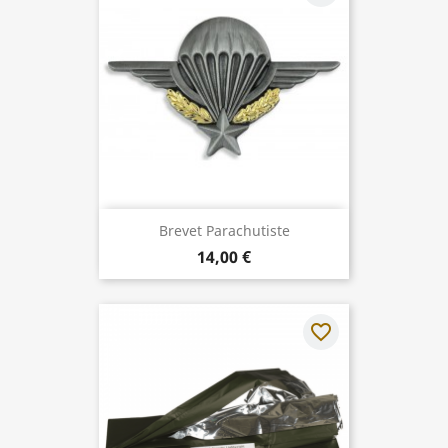
Brevet Parachutiste
14,00 €
favorite_border