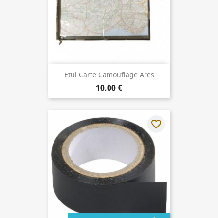
Etui Carte Camouflage Ares
10,00 €
favorite_border