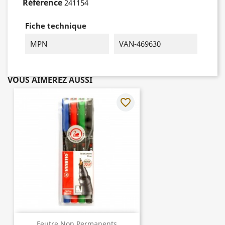
Référence
241154
Fiche technique
MPN
VAN-469630
VOUS AIMEREZ AUSSI
favorite_border
Feutre Non Permanents