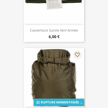
Couverture Survie Vert Armée
6,00 €
favorite_border
RUPTURE MOMENTANÉE ...