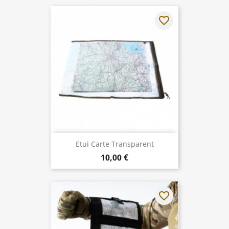
favorite_border
Etui Carte Transparent
10,00 €
favorite_border