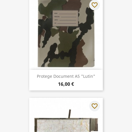
favorite_border
Protege Document A5 "Lutin"
16,00 €
favorite_border