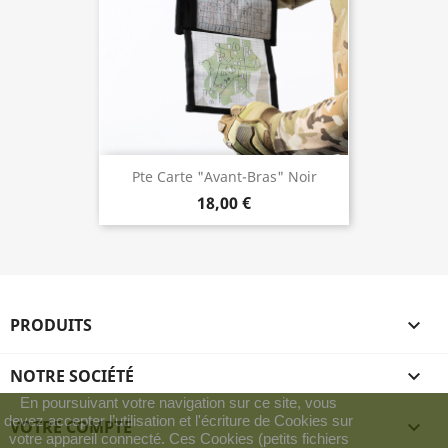
Pte Carte "Avant-Bras" Noir
18,00 €
PRODUITS

NOTRE SOCIÉTÉ

En poursuivant votre navigation sur ce site, vous
devez accepter l’utilisation et l'écriture de Cookies sur
VOTRE COMPTE

votre appareil connecté. Ces Cookies (petits fichiers