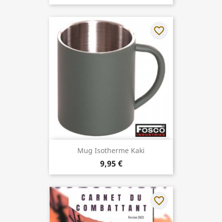
favorite_border
Mug Isotherme Kaki
9,95 €
favorite_border