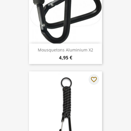
Mousquetons Aluminium X2
4,95 €
favorite_border