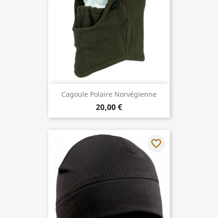
Cagoule Polaire Norvégienne
20,00 €
favorite_border