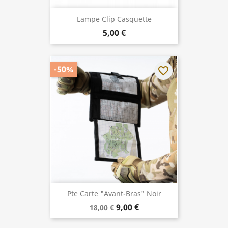
Lampe Clip Casquette
5,00 €
-50%
favorite_border
Pte Carte "Avant-Bras" Noir
9,00 €
18,00 €