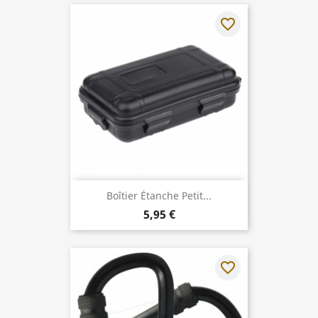
favorite_border
Boîtier Étanche Petit...
5,95 €
favorite_border