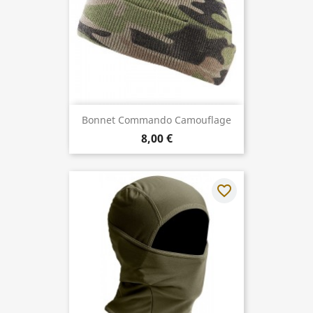
Bonnet Commando Camouflage
8,00 €
favorite_border