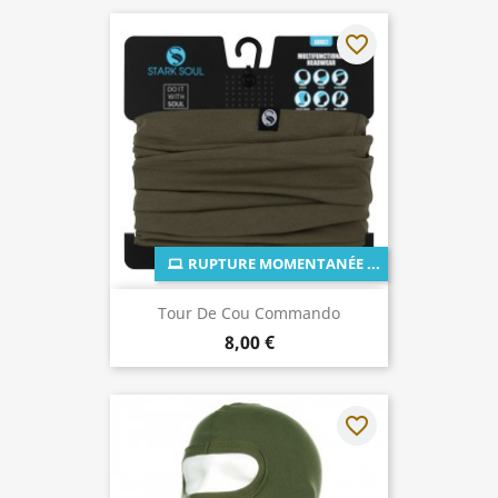
favorite_border
RUPTURE MOMENTANÉE ...
Tour De Cou Commando
8,00 €
favorite_border