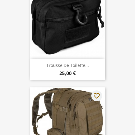
Trousse De Toilette...
25,00 €
favorite_border