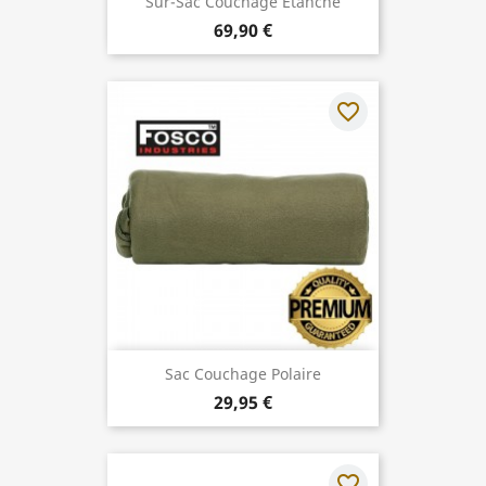
Sur-Sac Couchage Étanche
69,90 €
favorite_border
Sac Couchage Polaire
29,95 €
favorite_border