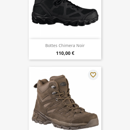
Bottes Chimera Noir
110,00 €
favorite_border