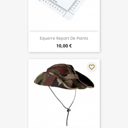
Equerre Report De Points
10,00 €
favorite_border