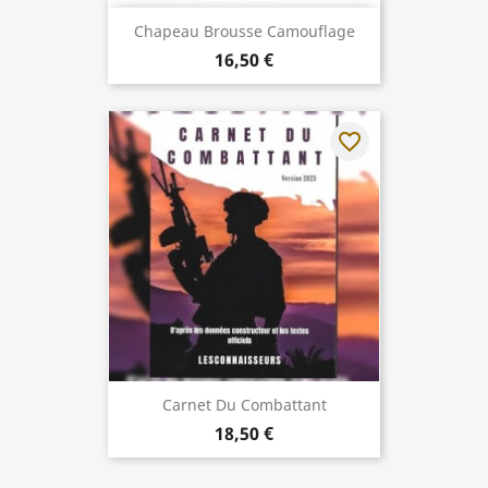
Chapeau Brousse Camouflage
16,50 €
favorite_border
Carnet Du Combattant
18,50 €