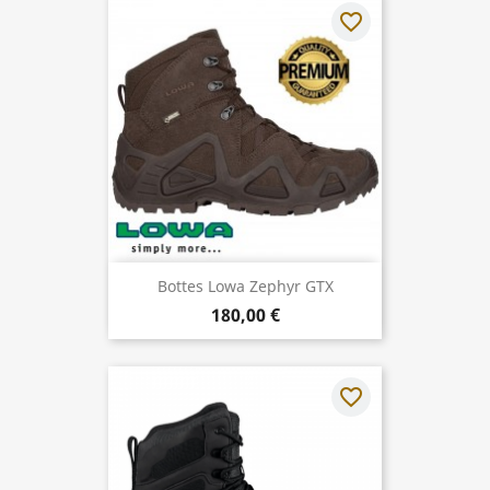
favorite_border
Bottes Lowa Zephyr GTX
180,00 €
favorite_border