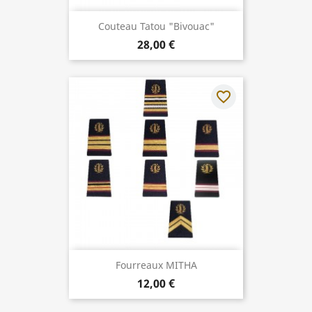
Couteau Tatou "Bivouac"
28,00 €
favorite_border
Fourreaux MITHA
12,00 €