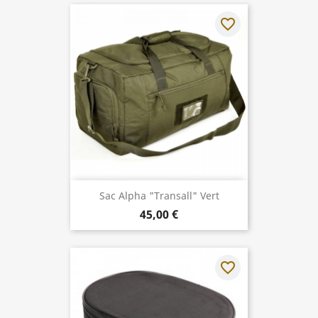
favorite_border
Sac Alpha "Transall" Vert
45,00 €
favorite_border