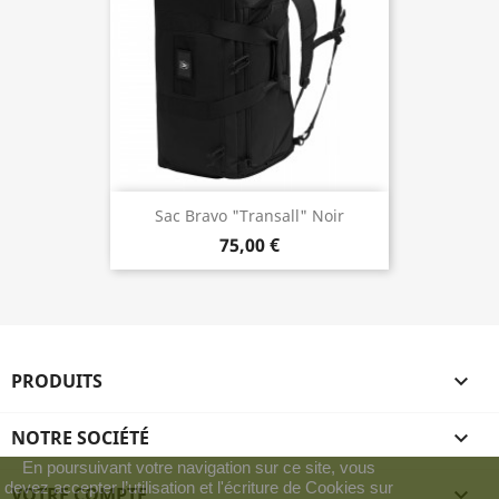
Sac Bravo "Transall" Noir
75,00 €
PRODUITS

NOTRE SOCIÉTÉ

En poursuivant votre navigation sur ce site, vous
devez accepter l’utilisation et l'écriture de Cookies sur
VOTRE COMPTE
