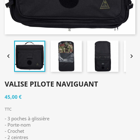


VALISE PILOTE NAVIGUANT
45,00 €
TTC
- 3 poches à glissière
- Porte-nom
- Crochet
- 2 ceintres