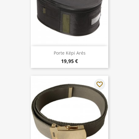
Porte Képi Arés
19,95 €
favorite_border