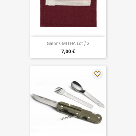
Galons MITHA Lot / 2
7,00 €
favorite_border