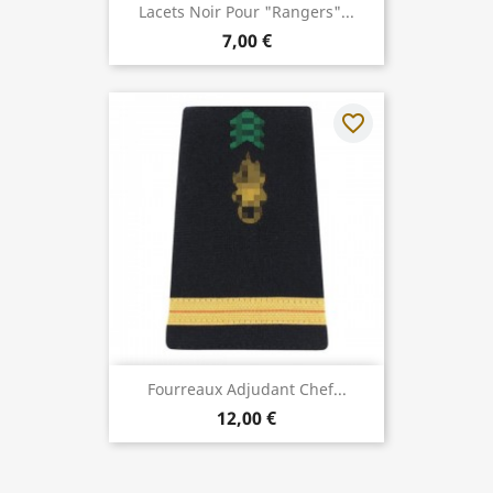
Lacets Noir Pour "Rangers"...
7,00 €
favorite_border
Fourreaux Adjudant Chef...
12,00 €