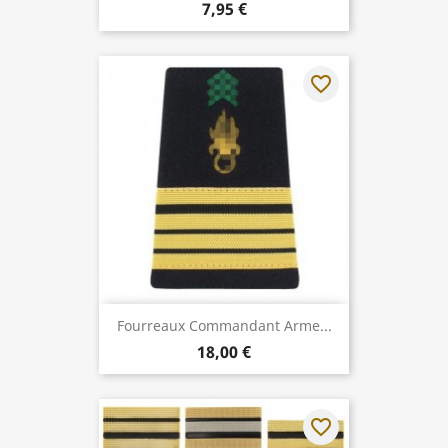
7,95 €
favorite_border
Fourreaux Commandant Arme...
18,00 €
favorite_border