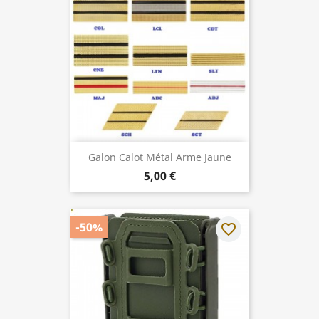
Galon Calot Métal Arme Jaune
5,00 €
-50%
favorite_border