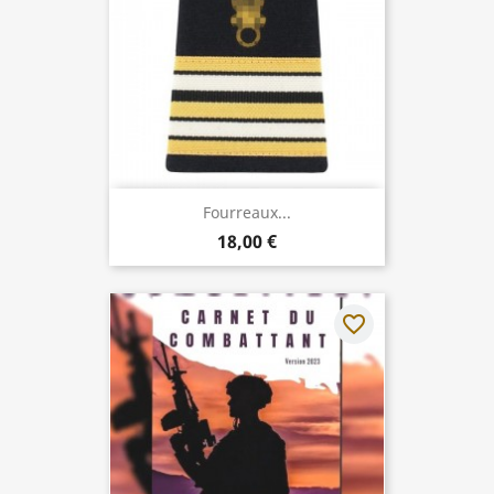
Fourreaux...
18,00 €
favorite_border