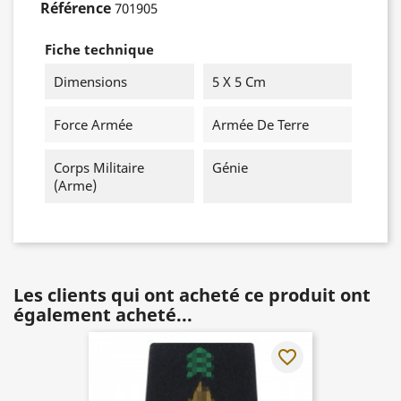
Référence
701905
Fiche technique
Dimensions
5 X 5 Cm
Force Armée
Armée De Terre
Corps Militaire
Génie
(Arme)
Les clients qui ont acheté ce produit ont
également acheté...
favorite_border