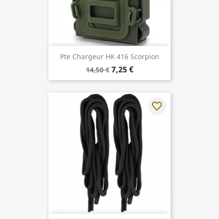
Pte Chargeur HK 416 Scorpion
7,25 €
14,50 €
favorite_border