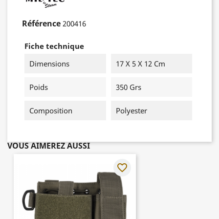
Référence
200416
Fiche technique
Dimensions
17 X 5 X 12 Cm
Poids
350 Grs
Composition
Polyester
VOUS AIMEREZ AUSSI
favorite_border