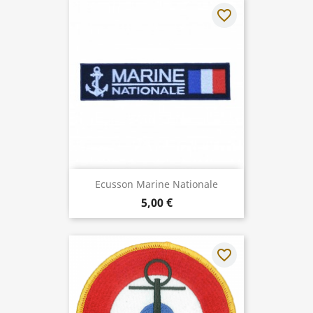
favorite_border
Ecusson Marine Nationale
5,00 €
favorite_border