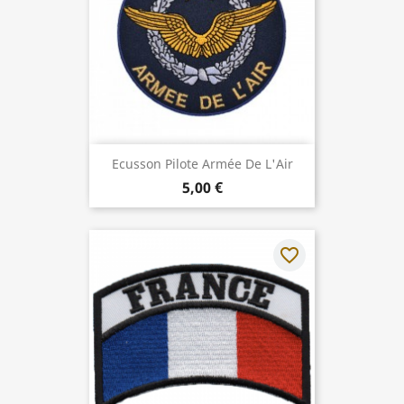
Ecusson Pilote Armée De L'Air
5,00 €
favorite_border