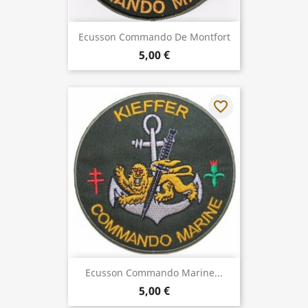
Ecusson Commando De Montfort
5,00 €
favorite_border
Ecusson Commando Marine...
5,00 €