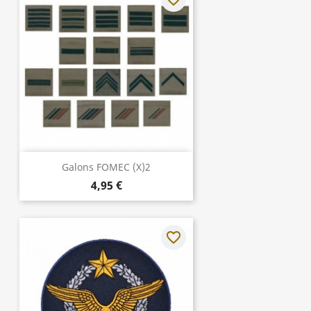
Galons FOMEC (x)2
4,95 €
favorite_border