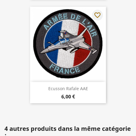
favorite_border
Ecusson Rafale AAE
6,00 €
4 autres produits dans la même catégorie
: