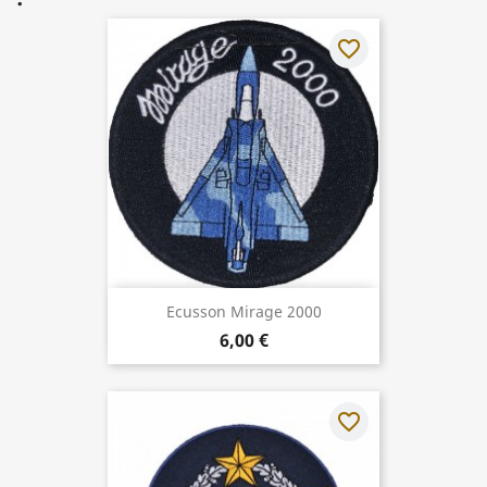
favorite_border
Ecusson Mirage 2000
6,00 €
favorite_border