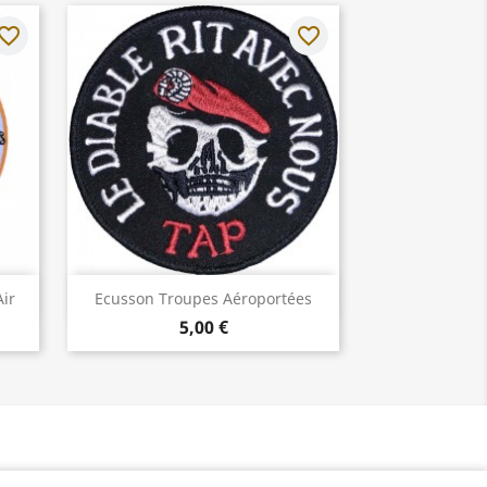
vorite_border
favorite_border
Aperçu rapide

ir
Ecusson Troupes Aéroportées
5,00 €