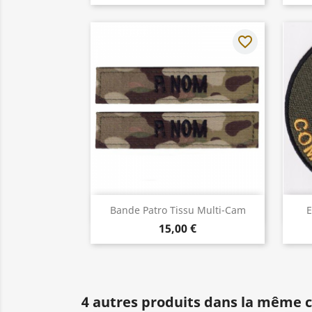
favorite_border
Aperçu rapide

Bande Patro Tissu Multi-Cam
E
15,00 €
4 autres produits dans la même c