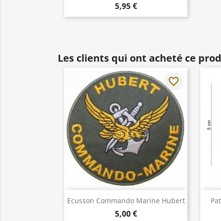
5,95 €
Les clients qui ont acheté ce pro
favorite_border
Aperçu rapide

Ecusson Commando Marine Hubert
Pa
5,00 €