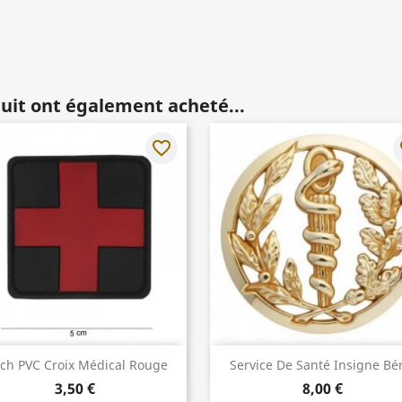
duit ont également acheté...
favorite_border
fa
Aperçu rapide
Aperçu rapide


tch PVC Croix Médical Rouge
Service De Santé Insigne Bé
3,50 €
8,00 €