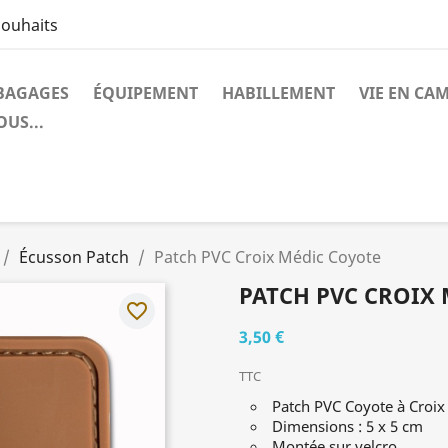
souhaits
BAGAGES
ÉQUIPEMENT
HABILLEMENT
VIE EN CA
US...
Écusson Patch
Patch PVC Croix Médic Coyote
PATCH PVC CROIX
favorite_border
3,50 €
TTC
Patch PVC Coyote à Croix
Dimensions : 5 x 5 cm
Montée sur velcro