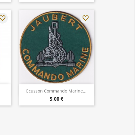
vorite_border
favorite_border
Aperçu rapide

i
Ecusson Commando Marine...
5,00 €