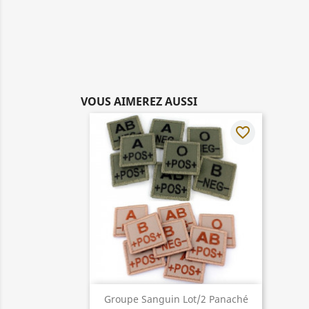
VOUS AIMEREZ AUSSI
favorite_border
Aperçu rapide

Groupe Sanguin Lot/2 Panaché