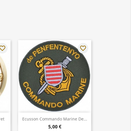
vorite_border
favorite_border
Aperçu rapide

ret
Ecusson Commando Marine De...
5,00 €