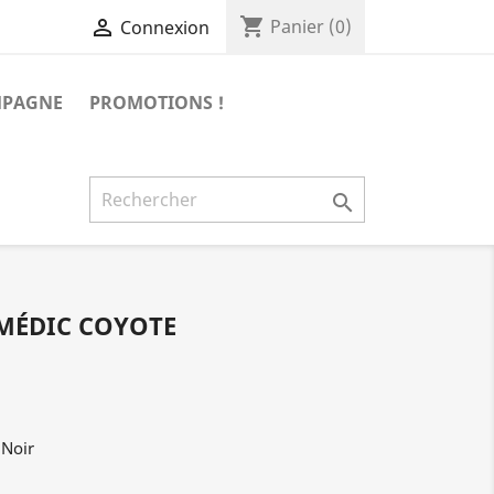
shopping_cart

Panier
(0)
Connexion
MPAGNE
PROMOTIONS !

 MÉDIC COYOTE
 Noir