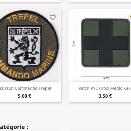
favorite_border
fa
Aperçu rapide
Aperçu rapide


cusson Commando Trepel
Patch PVC Croix Médic Kak
5,00 €
3,50 €
atégorie :