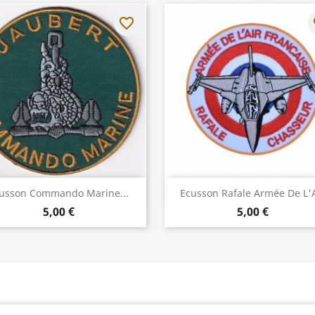
favorite_border
fa
Aperçu rapide
Aperçu rapide


usson Commando Marine...
Ecusson Rafale Armée De L'A
5,00 €
5,00 €