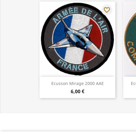
favorite_border
Aperçu rapide

Ecusson Mirage 2000 AAE
Ec
6,00 €