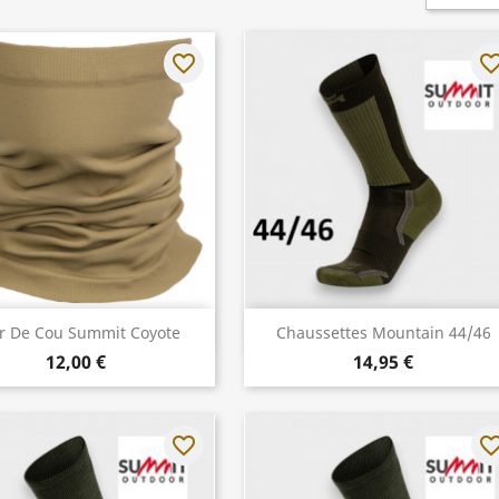
favorite_border
favorite_bo
Aperçu rapide
Aperçu rapide


r De Cou Summit Coyote
Chaussettes Mountain 44/46
12,00 €
14,95 €
favorite_border
favorite_bo