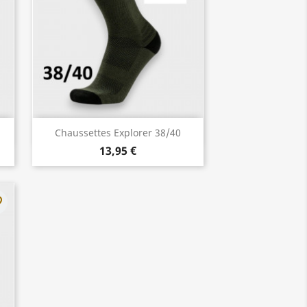
Aperçu rapide

Chaussettes Explorer 38/40
13,95 €
rder