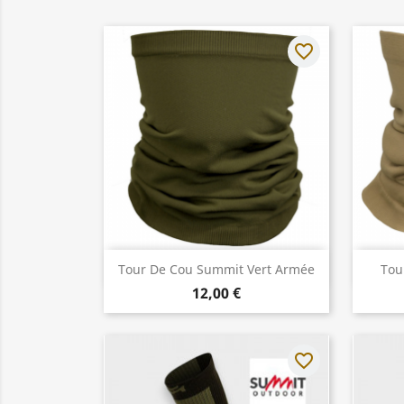
favorite_border
Aperçu rapide

Tour De Cou Summit Vert Armée
Tou
12,00 €
favorite_border