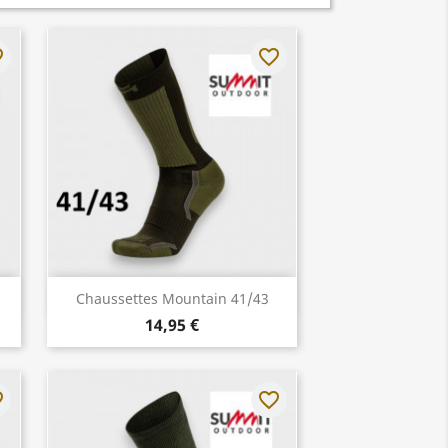
rder
favorite_border
Aperçu rapide

Chaussettes Mountain 41/43
14,95 €
rder
favorite_border