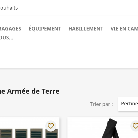
souhaits
BAGAGES
ÉQUIPEMENT
HABILLEMENT
VIE EN CA
US...
ue Armée de Terre
Pertin
Trier par :
favorite_border
favorite_bo