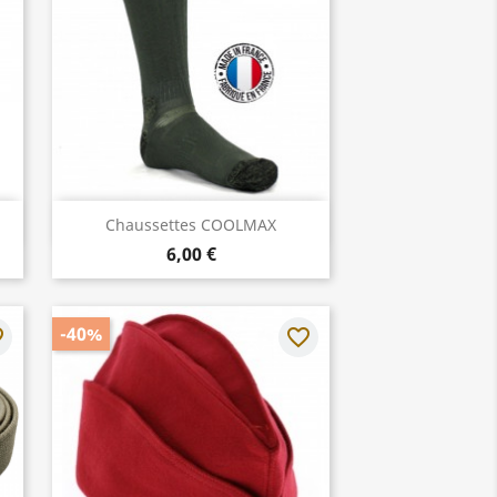
Aperçu rapide

Chaussettes COOLMAX
6,00 €
-40%
rder
favorite_border