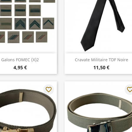
Aperçu rapide
Aperçu rapide


Galons FOMEC (x)2
Cravate Militaire TDF Noire
4,95 €
11,50 €
favorite_border
favorite_bo