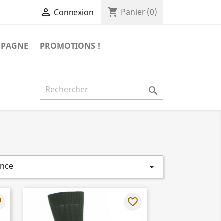
shopping_cart

Panier
(0)
Connexion
MPAGNE
PROMOTIONS !

ence

rder
favorite_border