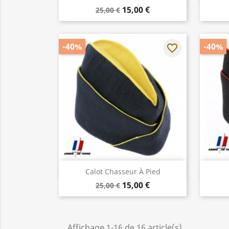
15,00 €
25,00 €
-40%
-40%
favorite_border
Aperçu rapide

Calot Chasseur À Pied
15,00 €
25,00 €
Affichage 1-16 de 16 article(s)