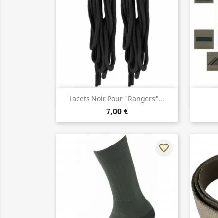
Aperçu rapide

Lacets Noir Pour "Rangers"...
7,00 €
favorite_border