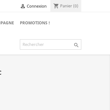
shopping_cart

Panier
(0)
Connexion
MPAGNE
PROMOTIONS !

C