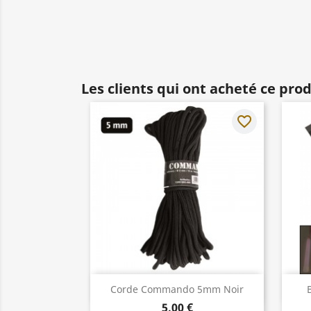
Les clients qui ont acheté ce pro
favorite_border
Aperçu rapide

Corde Commando 5mm Noir
5,00 €