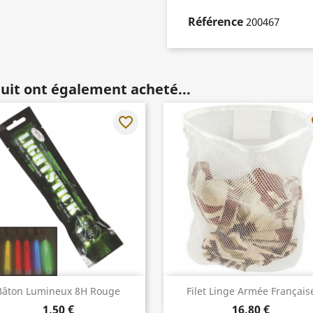
Référence
200467
duit ont également acheté...
favorite_border
fa
Aperçu rapide
Aperçu rapide


Bâton Lumineux 8H Rouge
Filet Linge Armée Français
1,50 €
16,80 €