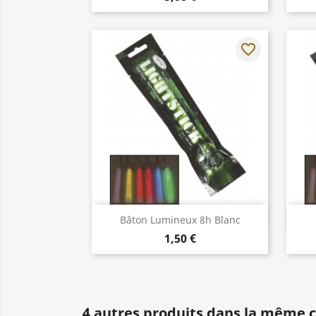
favorite_border
Aperçu rapide

Bâton Lumineux 8h Blanc
1,50 €
4 autres produits dans la même c