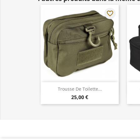
favorite_border
Aperçu rapide

Trousse De Toilette...
25,00 €