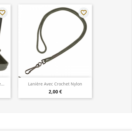
vorite_border
favorite_border
Aperçu rapide

...
Lanière Avec Crochet Nylon
2,00 €