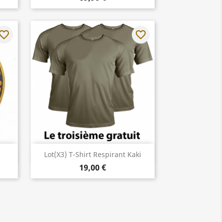
vorite_border
favorite_border
Aperçu rapide

Lot(x3) T-Shirt Respirant Kaki
19,00 €