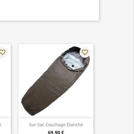
vorite_border
favorite_border
Aperçu rapide

e
Sur-Sac Couchage Étanche
69,90 €