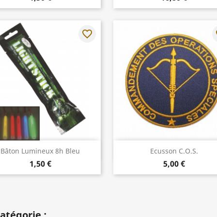
favorite_border
fa
Aperçu rapide
Aperçu rapide


Bâton Lumineux 8h Bleu
Ecusson C.O.S.
1,50 €
5,00 €
atégorie :