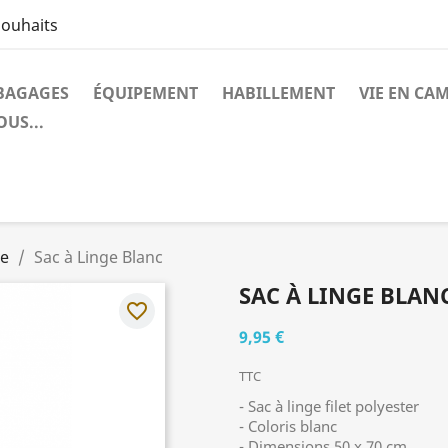
souhaits
BAGAGES
ÉQUIPEMENT
HABILLEMENT
VIE EN CA
US...
ge
Sac à Linge Blanc
SAC À LINGE BLAN
favorite_border
9,95 €
TTC
- Sac à linge filet polyester
- Coloris blanc
- Dimensions 50 x 70 cm